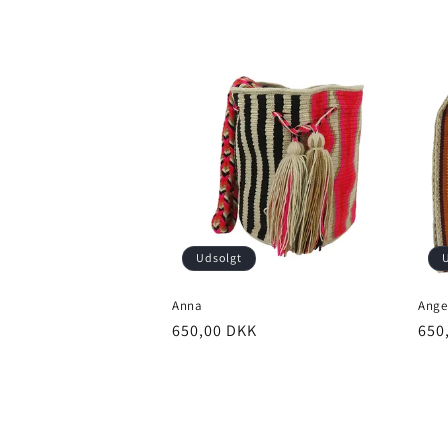
c
t
i
o
n
Udsolgt
:
Anna
Ange
650,00 DKK
650