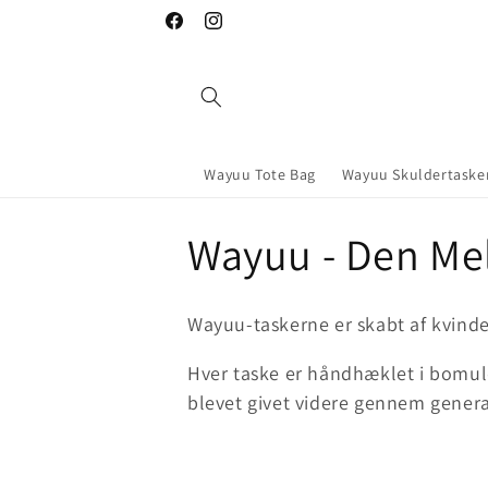
Skip to
Facebook
Instagram
content
Wayuu Tote Bag
Wayuu Skuldertasker
C
Wayuu - Den Me
o
Wayuu-taskerne er skabt af kvinder
l
Hver taske er håndhæklet i bomuld
blevet givet videre gennem genera
l
e