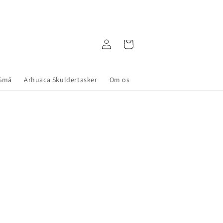
Fri fragt ved køb over 999 kr.
Log
Indkøbskurv
in
 Små
Arhuaca Skuldertasker
Om os