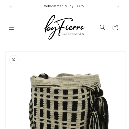
Skip to
Velkommen til byFierro
content
Indkøbskurv
Skip to
product
information