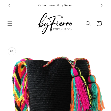
Skip to
Velkommen til byFierro
content
Indkøbskurv
Skip to
product
information