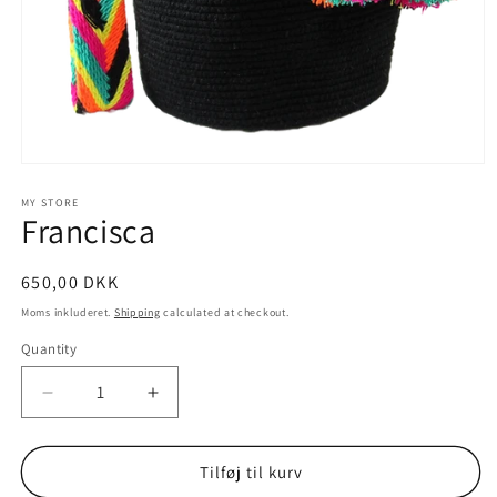
Open
media
1
MY STORE
Francisca
in
modal
650,00 DKK
Moms inkluderet.
Shipping
calculated at checkout.
Quantity
Decrease
Increase
quantity
quantity
for
for
Francisca
Francisca
Tilføj til kurv