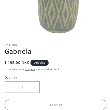
Open
media
1
MY STORE
Gabriela
in
modal
1.195,00 DKK
Udsolgt
Moms inkluderet.
Shipping
calculated at checkout.
Quantity
Decrease
Increase
quantity
quantity
for
for
Gabriela
Gabriela
Udsolgt