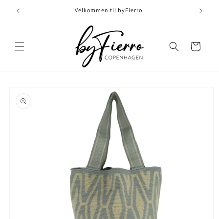
Skip to
Velkommen til byFierro
content
Indkøbskurv
Skip to
product
information