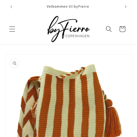
Skip to
Velkommen til byFierro
content
Indkøbskurv
Skip to
product
information