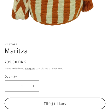
Open
media
1
MY STORE
Maritza
in
modal
795,00 DKK
Moms inkluderet.
Shipping
calculated at checkout.
Quantity
Decrease
Increase
quantity
quantity
for
for
Maritza
Maritza
Tilføj til kurv