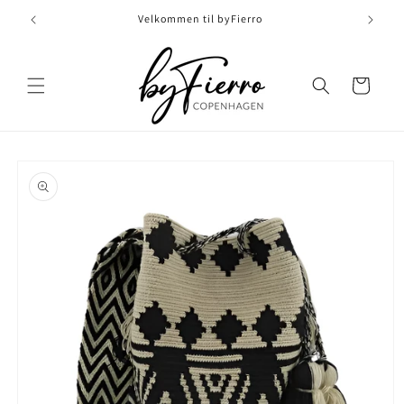
Skip to
Velkommen til byFierro
content
Indkøbskurv
Skip to
product
information