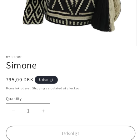
Open
media
1
MY STORE
Simone
in
modal
795,00 DKK
Udsolgt
Moms inkluderet.
Shipping
calculated at checkout.
Quantity
Decrease
Increase
quantity
quantity
for
for
Simone
Simone
Udsolgt