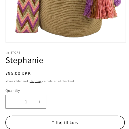
Open
media
1
MY STORE
Stephanie
in
modal
795,00 DKK
Moms inkluderet.
Shipping
calculated at checkout.
Quantity
Decrease
Increase
quantity
quantity
for
for
Stephanie
Stephanie
Tilføj til kurv