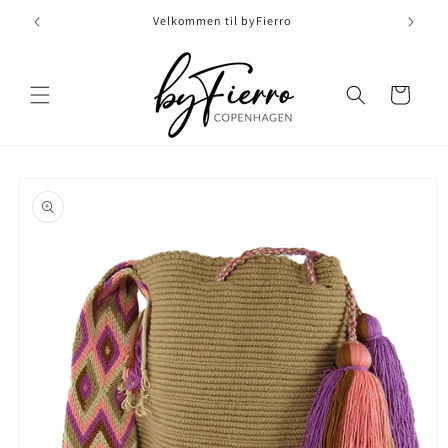
Skip to
Velkommen til byFierro
content
Indkøbskurv
Skip to
product
information