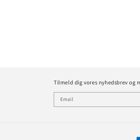
1
in
modal
Tilmeld dig vores nyhedsbrev og 
Email