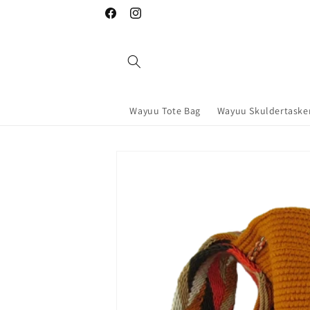
Skip to
Facebook
Instagram
content
Wayuu Tote Bag
Wayuu Skuldertasker
Skip to
product
information