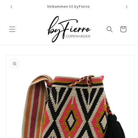
Skip to
Velkommen til byFierro
content
Indkøbskurv
Skip to
product
information